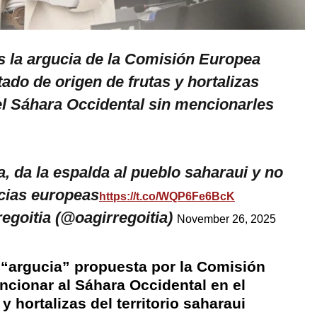
la argucia de la Comisión Europea
tado de origen de frutas y hortalizas
l Sáhara Occidental sin mencionarles
 da la espalda al pueblo saharaui y no
cias europeas
https://t.co/WQP6Fe6BcK
egoitia (@oagirregoitia)
November 26, 2025
“argucia” propuesta por la Comisión
cionar al Sáhara Occidental en el
y hortalizas del territorio saharaui