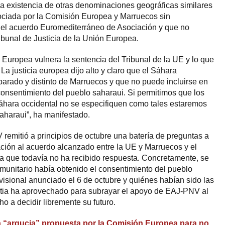
a existencia de otras denominaciones geográficas similares
gociada por la Comisión Europea y Marruecos sin
 del acuerdo Euromediterráneo de Asociación y que no
ibunal de Justicia de la Unión Europea.
Europea vulnera la sentencia del Tribunal de la UE y lo que
 La justicia europea dijo alto y claro que el Sáhara
eparado y distinto de Marruecos y que no puede incluirse en
consentimiento del pueblo saharaui. Si permitimos que los
áhara occidental no se especifiquen como tales estaremos
aharaui”, ha manifestado.
emitió a principios de octubre una batería de preguntas a
ción al acuerdo alcanzado entre la UE y Marruecos y el
la que todavía no ha recibido respuesta. Concretamente, se
omunitario había obtenido el consentimiento del pueblo
visional anunciado el 6 de octubre y quiénes habían sido las
oitia ha aprovechado para subrayar el apoyo de EAJ-PNV al
o a decidir libremente su futuro.
 “argucia” propuesta por la Comisión Europea para no