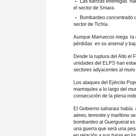
Las fuerzas enemigas ha
el sector de Smara.
Bombardeo concentrado co
sector de Tichla.
Aunque Marruecos niega la d
pérdidas en su arsenal y baja
Desde la ruptura del Alto el 
unidades del ELPS han estad
sectores adyacentes al muro 
Los ataques del Ejército Pop
marroquíes a lo largo del mur
consecución de la plena inde
El Gobierno saharaui había 
aéreo, terrestre y marítimo s
bombardeo al Guerguerat es s
una guerra que será una pes
en relación a sus bajas en l