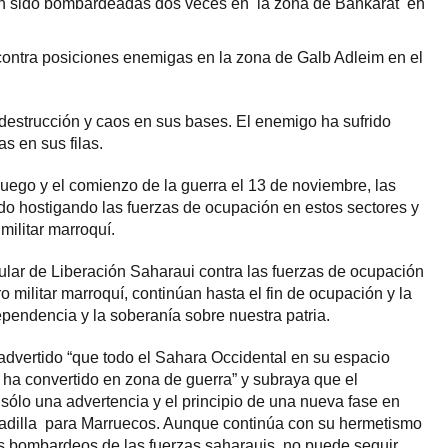
n sido bombardeadas dos veces en la zona de Bankarát en
ntra posiciones enemigas en la zona de Galb Adleim en el
estrucción y caos en sus bases. El enemigo ha sufrido
s en sus filas.
Fuego y el comienzo de la guerra el 13 de noviembre, las
o hostigando las fuerzas de ocupación en estos sectores y
militar marroquí.
ular de Liberación Saharaui contra las fuerzas de ocupación
o militar marroquí, continúan hasta el fin de ocupación y la
pendencia y la soberanía sobre nuestra patria.
advertido “que todo el Sahara Occidental en su espacio
e ha convertido en zona de guerra” y subraya que el
ólo una advertencia y el principio de una nueva fase en
adilla para Marruecos. Aunque continúa con su hermetismo
os bombardeos de las fuerzas saharauis, no puede seguir