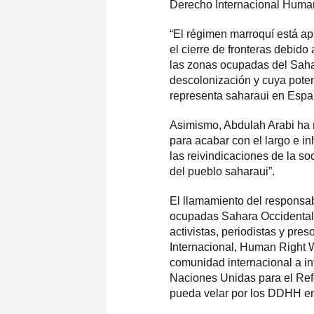
Derecho Internacional Human
“El régimen marroquí está ap
el cierre de fronteras debido
las zonas ocupadas del Sahar
descolonización y cuya pote
representa saharaui en Esp
Asimismo, Abdulah Arabi ha
para acabar con el largo e i
las reivindicaciones de la 
del pueblo saharaui”.
El llamamiento del responsa
ocupadas Sahara Occidental,
activistas, periodistas y pre
Internacional, Human Right Wa
comunidad internacional a int
Naciones Unidas para el Re
pueda velar por los DDHH en e