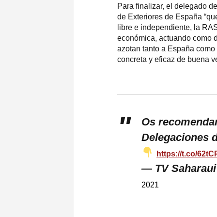
Para finalizar, el delegado d
de Exteriores de España “que
libre e independiente, la RA
económica, actuando como di
azotan tanto a España como a
concreta y eficaz de buena v
Os recomendamo
Delegaciones d
https://t.co/62t
— TV Saharau
2021