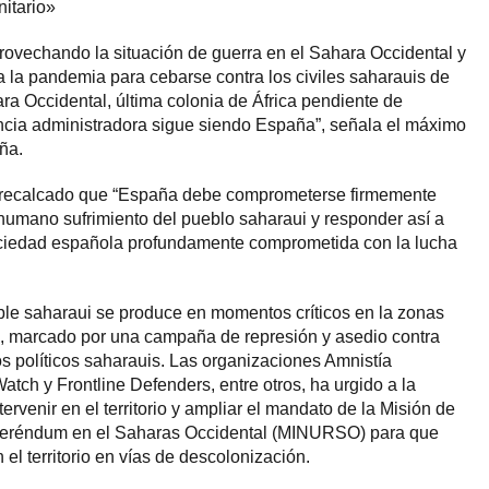
itario»
rovechando la situación de guerra en el Sahara Occidental y
 a la pandemia para cebarse contra los civiles saharauis de
a Occidental, última colonia de África pendiente de
ncia administradora sigue siendo España”, señala el máximo
aña.
 recalcado que “España debe comprometerse firmemente
nhumano sufrimiento del pueblo saharaui y responder así a
sociedad española profundamente comprometida con la lucha
ble saharaui se produce en momentos críticos en la zonas
 marcado por una campaña de represión y asedio contra
sos políticos saharauis. Las organizaciones Amnistía
tch y Frontline Defenders, entre otros, ha urgido a la
ervenir en el territorio y ampliar el mandato de la Misión de
feréndum en el Saharas Occidental (MINURSO) para que
l territorio en vías de descolonización.