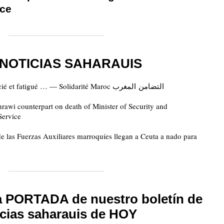
ice
 NOTICIAS SAHARAUIS
Le roi M6 visiblement pâle, émacié et fatigué … — Solidarité Maroc التضامن المغرب
rawi counterpart on death of Minister of Security and
Service
de las Fuerzas Auxiliares marroquíes llegan a Ceuta a nado para
la PORTADA de nuestro boletín de
icias saharauis de HOY