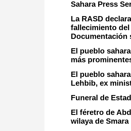
Sahara Press Se
La RASD declara 
fallecimiento de
Documentación sa
El pueblo sahara
más prominentes
El pueblo saharau
Lehbib, ex minis
Funeral de Esta
El féretro de Abd
wilaya de Smara 