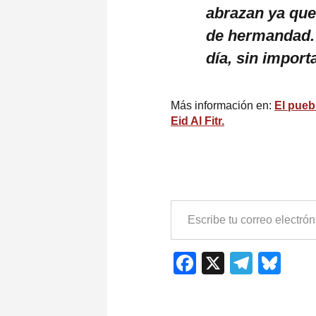
abrazan ya que 
de hermandad. 
día, sin importa
Más información en:
El pueb
Eid Al Fitr.
ESCRIBE
TU
CORREO
ELECTRÓNICO…
Facebook
X
Teleg
Blu