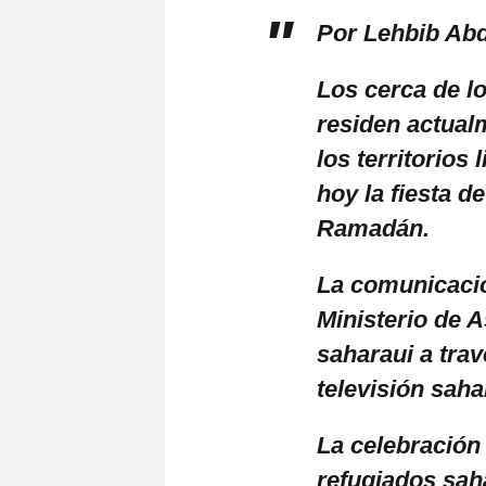
Por Lehbib Ab
Los cerca de l
residen actual
los territorios
hoy la fiesta d
Ramadán.
La comunicación
Ministerio de 
saharaui a trav
televisión saha
La celebración
refugiados sah