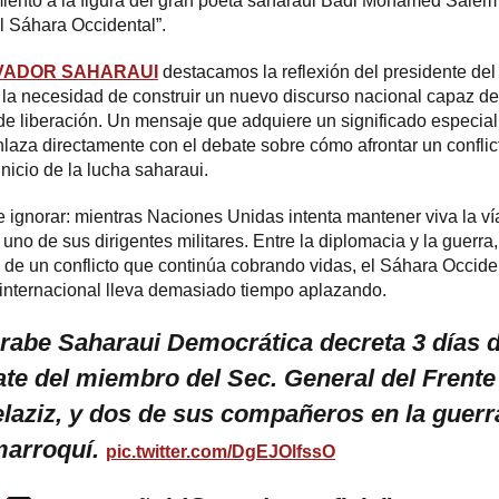
nto a la figura del gran poeta saharaui Badi Mohamed Salem a t
l Sáhara Occidental”.
VADOR SAHARAUI
destacamos la reflexión del presidente de
 la necesidad de construir un nuevo discurso nacional capaz d
 de liberación. Un mensaje que adquiere un significado especial
za directamente con el debate sobre cómo afrontar un conflict
nicio de la lucha saharaui.
de ignorar: mientras Naciones Unidas intenta mantener viva la ví
uno de sus dirigentes militares. Entre la diplomacia y la guerra
dad de un conflicto que continúa cobrando vidas, el Sáhara Occi
internacional lleva demasiado tiempo aplazando.
abe Saharaui Democrática decreta 3 días de 
te del miembro del Sec. General del Frent
ziz, y dos de sus compañeros en la guerra 
marroquí.
pic.twitter.com/DgEJOlfssO