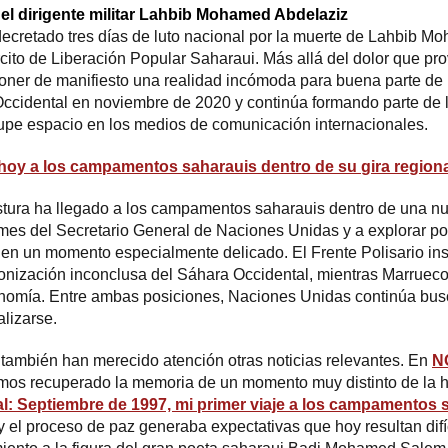
el dirigente militar Lahbib Mohamed Abdelaziz
ecretado tres días de luto nacional por la muerte de Lahbib M
rcito de Liberación Popular Saharaui. Más allá del dolor que pr
oner de manifiesto una realidad incómoda para buena parte de 
Occidental en noviembre de 2020 y continúa formando parte de l
pe espacio en los medios de comunicación internacionales.
a hoy a los campamentos saharauis dentro de su gira region
istura ha llegado a los campamentos saharauis dentro de una nu
rmes del Secretario General de Naciones Unidas y a explorar p
ce en un momento especialmente delicado. El Frente Polisario in
lonización inconclusa del Sáhara Occidental, mientras Marruec
tonomía. Entre ambas posiciones, Naciones Unidas continúa bu
alizarse.
 también han merecido atención otras noticias relevantes. En
N
os recuperado la memoria de un momento muy distinto de la hi
l: Septiembre de 1997, mi primer viaje a los campamentos 
 el proceso de paz generaba expectativas que hoy resultan difí