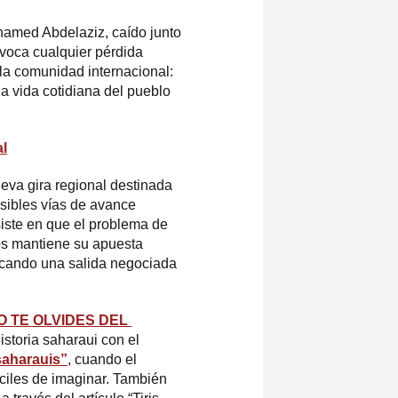
ohamed Abdelaziz, caído junto
ovoca cualquier pérdida
la comunidad internacional:
a vida cotidiana del pueblo
al
eva gira regional destinada
osibles vías de avance
siste en que el problema de
os mantiene su apuesta
scando una salida negociada
O TE OLVIDES DEL
storia saharaui con el
saharauis”
, cuando el
ciles de imaginar. También