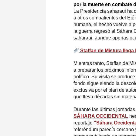
por la muerte en combate d
La Presidencia saharaui ha d
a otros combatientes del Ejé
humana, el hecho vuelve a p
la guerra regresó al Sáhara 
saharaui, aunque apenas ocu
Staffan de Mistura lleg
Mientras tanto, Staffan de M
a preparar los próximos info
político. Su visita se produ
fondo sigue siendo la desco
exclusiva por el plan de au
que lleva décadas sin materi
Durante las últimas jornadas
SÁHARA OCCIDENTAL
hem
reportaje
“Sáhara Occidenta
referéndum parecía cercano y