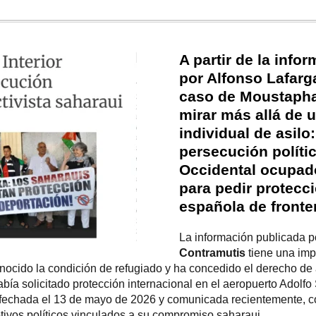
A partir de la info
por Alfonso Lafarg
caso de Moustapha
mirar más allá de 
individual de asilo
persecución políti
Occidental ocupado
para pedir protecci
española de fronte
La información publicada 
Contramutis
tiene una imp
conocido la condición de refugiado y ha concedido el derecho de a
abía solicitado protección internacional en el aeropuerto Adolf
, fechada el 13 de mayo de 2026 y comunicada recientemente, c
motivos políticos vinculados a su compromiso saharaui.