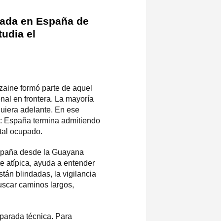
trada en España de
udia el
dzaine formó parte de aquel
nal en frontera. La mayoría
uiera adelante. En ese
te: España termina admitiendo
tal ocupado.
España desde la Guayana
e atípica, ayuda a entender
tán blindadas, la vigilancia
uscar caminos largos,
 parada técnica. Para