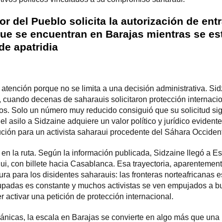
or del Pueblo solicita la autorización de en
ue se encuentran en Barajas mientras se est
de apatridia
 atención porque no se limita a una decisión administrativa. Si
 cuando decenas de saharauis solicitaron protección internacio
s. Solo un número muy reducido consiguió que su solicitud sig
el asilo a Sidzaine adquiere un valor político y jurídico eviden
ución para un activista saharaui procedente del Sáhara Occiden
en la ruta. Según la información publicada, Sidzaine llegó a 
ui, con billete hacia Casablanca. Esa trayectoria, aparentement
a para los disidentes saharauis: las fronteras norteafricanas es
upadas es constante y muchos activistas se ven empujados a b
r activar una petición de protección internacional.
eánicas, la escala en Barajas se convierte en algo más que una