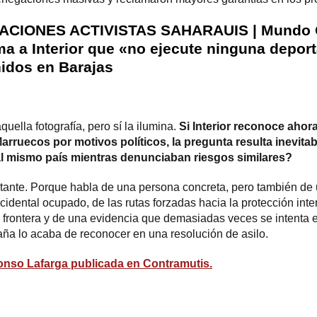
CIONES ACTIVISTAS SAHARAUIS | Mundo O
ma a Interior que «no ejecute ninguna deport
nidos en Barajas
uella fotografía, pero sí la ilumina.
Si Interior reconoce ahor
rruecos por motivos políticos, la pregunta resulta inevitab
al mismo país mientras denunciaban riesgos similares?
rtante. Porque habla de una persona concreta, pero también de 
dental ocupado, de las rutas forzadas hacia la protección inter
 frontera y de una evidencia que demasiadas veces se intenta 
paña lo acaba de reconocer en una resolución de asilo.
onso Lafarga
publicada en
Contramutis
.
ram
esky