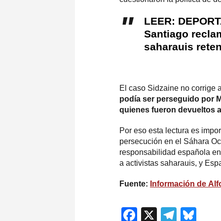
LEER: DEPORTA
Santiago recla
saharauis rete
El caso Sidzaine no corrige aq
podía ser perseguido por Ma
quienes fueron devueltos 
Por eso esta lectura es impo
persecución en el Sáhara Occi
responsabilidad española en
a activistas saharauis, y Es
Fuente:
Información de
Alf
Facebook
X
Teleg
Blu