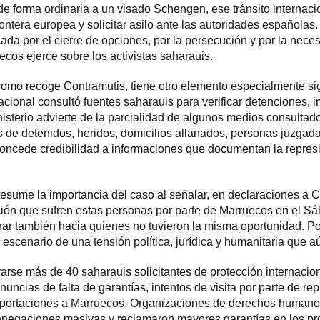
 forma ordinaria a un visado Schengen, ese tránsito internaci
ontera europea y solicitar asilo ante las autoridades españolas.
da por el cierre de opciones, por la persecución y por la nece
cos ejerce sobre los activistas saharauis.
l como recoge Contramutis, tiene otro elemento especialmente sign
acional consultó fuentes saharauis para verificar detenciones, 
inisterio advierte de la parcialidad de algunos medios consulta
dos de detenidos, heridos, domicilios allanados, personas juzga
concede credibilidad a informaciones que documentan la represi
esume la importancia del caso al señalar, en declaraciones a C
ción que sufren estas personas por parte de Marruecos en el S
rar también hacia quienes no tuvieron la misma oportunidad. P
 escenario de una tensión política, jurídica y humanitaria que a
arse más de 40 saharauis solicitantes de protección internacion
cias de falta de garantías, intentos de visita por parte de rep
 deportaciones a Marruecos. Organizaciones de derechos humano
denegaciones masivas y reclamaron mayores garantías en los pr