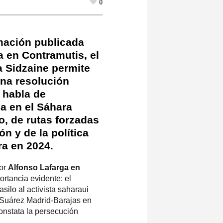
0
rmación publicada
a en Contramutis, el
 Sidzaine permite
una resolución
: habla de
ca en el Sáhara
, de rutas forzadas
ón y de la política
ra en 2024.
por
Alfonso Lafarga en
ortancia evidente: el
silo al activista saharaui
o Suárez Madrid-Barajas en
onstata la persecución