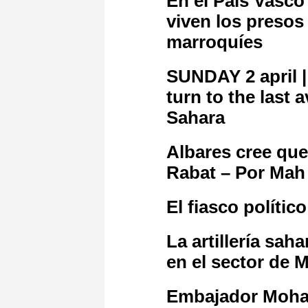
En el País Vasco
viven los presos 
marroquíes
SUNDAY 2 april 
turn to the last
Sahara
Albares cree qu
Rabat – Por Mah
El fiasco políti
La artillería sa
en el sector de 
Embajador Moha