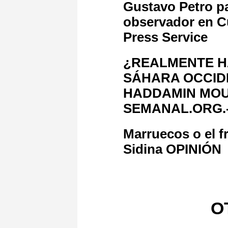
Gustavo Petro pa
observador en C
Press Service
¿REALMENTE H
SÁHARA OCCIDE
HADDAMIN MOUL
SEMANAL.ORG.
Marruecos o el f
Sidina OPINIÓN
O