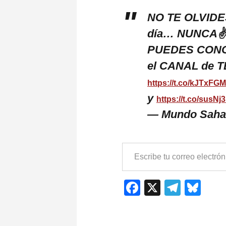
NO TE OLVIDE
día… NUNCA
PUEDES CONOCE
el CANAL de
https://t.co/kJTxFG
y
https://t.co/susNj
— Mundo Saha
ESCRIBE
TU
CORREO
ELECTRÓNICO…
Facebook
X
Teleg
Blu