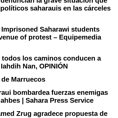
 denuncian la grave situación que
políticos saharauis en las cárceles
| Imprisoned Saharawi students
 avenue of protest – Equipemedia
e todos los caminos conducen a
 Iahdih Nan, OPINIÓN
co de Marruecos
haraui bombardea fuerzas enemigas
Mahbes | Sahara Press Service
med Zrug agradece propuesta de