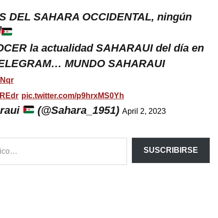
S DEL SAHARA OCCIDENTAL, ningún
✌
R la actualidad SAHARAUI del día en
 TELEGRAM… MUNDO SAHARAUI
MNqr
3REdr
pic.twitter.com/p9hrxMS0Yh
raui
(@Sahara_1951)
April 2, 2023
SUSCRIBIRSE
ram
esky