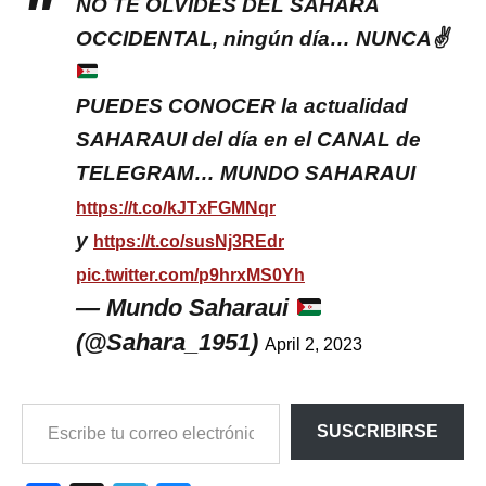
NO TE OLVIDES DEL SAHARA
OCCIDENTAL, ningún día… NUNCA✌
PUEDES CONOCER la actualidad
SAHARAUI del día en el CANAL de
TELEGRAM… MUNDO SAHARAUI
https://t.co/kJTxFGMNqr
y
https://t.co/susNj3REdr
pic.twitter.com/p9hrxMS0Yh
— Mundo Saharaui
(@Sahara_1951)
April 2, 2023
ESCRIBE
SUSCRIBIRSE
TU
CORREO
ELECTRÓNICO…