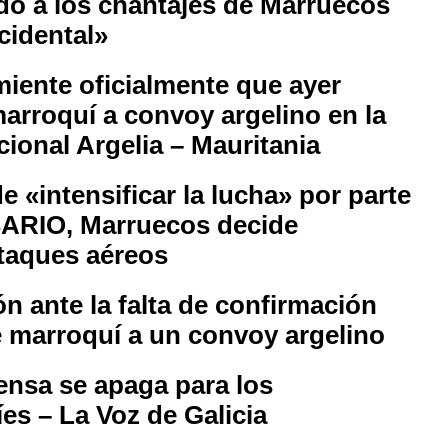
do a los chantajes de Marruecos
cidental»
iente oficialmente que ayer
arroquí a convoy argelino en la
cional Argelia – Mauritania
e «intensificar la lucha» por parte
SARIO, Marruecos decide
ataques aéreos
ón ante la falta de confirmación
ue marroquí a un convoy argelino
rensa se apaga para los
s – La Voz de Galicia