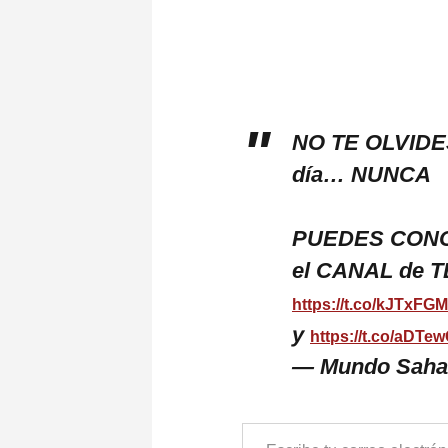
NO TE OLVIDE
día… NUNCA
PUEDES CONOCE
el CANAL de
https://t.co/kJTxFG
y
https://t.co/aDTe
— Mundo Saha
ESCRIBE