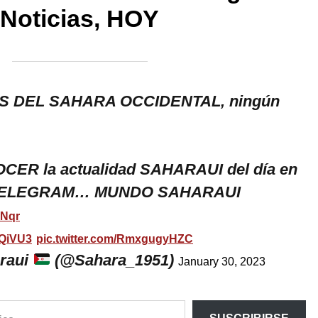
Noticias, HOY
S DEL SAHARA OCCIDENTAL, ningún
R la actualidad SAHARAUI del día en
 TELEGRAM… MUNDO SAHARAUI
MNqr
wQiVU3
pic.twitter.com/RmxgugyHZC
raui
(@Sahara_1951)
January 30, 2023