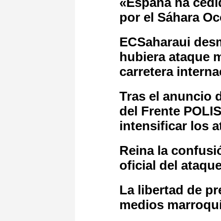
«España ha cedi
por el Sáhara Oc
ECSaharaui desm
hubiera ataque m
carretera interna
Tras el anuncio d
del Frente POLI
intensificar los 
Reina la confusi
oficial del ataq
La libertad de p
medios marroquíe