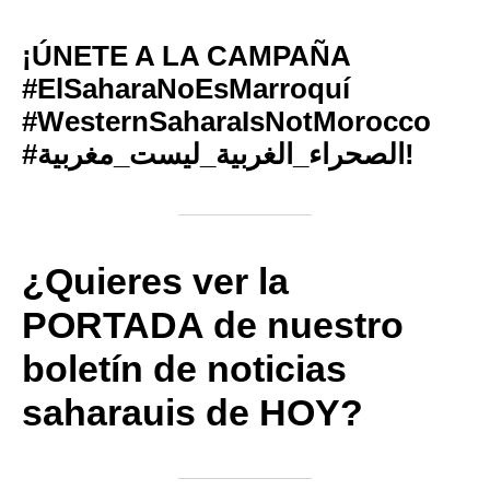
¡ÚNETE A LA CAMPAÑA
#ElSaharaNoEsMarroquí
#WesternSaharaIsNotMorocco
‎#الصحراء_الغربية_ليست_مغربية!
¿Quieres ver la
PORTADA de nuestro
boletín de noticias
saharauis de HOY?