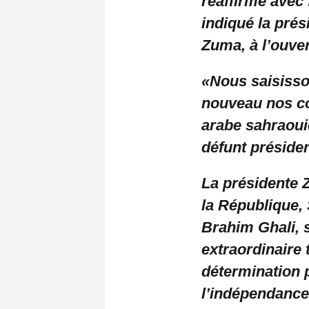
réaffirme avec 
indiqué la pré
Zuma, à l’ouve
«Nous saisisso
nouveau nos co
arabe sahraou
défunt présiden
La présidente Z
la République, 
Brahim Ghali, s
extraordinaire 
détermination 
l’indépendance