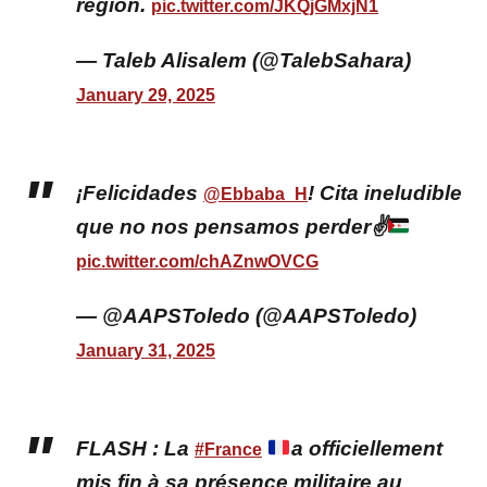
región.
pic.twitter.com/JKQjGMxjN1
— Taleb Alisalem (@TalebSahara)
January 29, 2025
¡Felicidades
! Cita ineludible
@Ebbaba_H
que no nos pensamos perder✌
pic.twitter.com/chAZnwOVCG
— @AAPSToledo (@AAPSToledo)
January 31, 2025
FLASH : La
a officiellement
#France
mis fin à sa présence militaire au