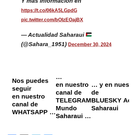
Y más información en
https://t.co/06kA5LGpdG
pic.twitter.com/bOIzEOajBX
— Actualidad Saharaui
(@Sahara_1951)
December 30, 2024
…
Nos puedes
en
nuestro
… y
en nuestro
seguir
canal de
de
en
nuestro
TELEGRAM
BLUESKY
Act
canal de
Mundo
Saharaui
WHATSAPP
…
Saharaui
…