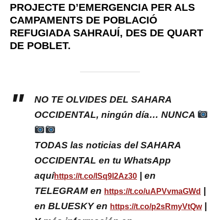
PROJECTE D’EMERGENCIA PER ALS
CAMPAMENTS DE POBLACIÓ
REFUGIADA SAHRAUÍ, DES DE QUART
DE POBLET.
NO TE OLVIDES DEL SAHARA
OCCIDENTAL, ningún día… NUNCA
TODAS las noticias del SAHARA
OCCIDENTAL en tu WhatsApp
aquí
| en
https://t.co/lSq9l2Az30
TELEGRAM en
|
https://t.co/uAPVvmaGWd
en BLUESKY en
|
https://t.co/p2sRmyVtQw