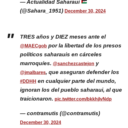
— Actualidad Saharaui
(@Sahara_1951)
December 30, 2024
TRES años y DIEZ meses ante el
por la libertad de los presos
@MAECgob
políticos saharauis en cárceles
marroquíes.
y
@sanchezcastejon
, que aseguran defender los
@jmalbares
en cualquier parte del mundo,
#DDHH
ignoran los del pueblo saharaui, al que
traicionaron.
pic.twitter.com/bkkhjlvNdp
— contramutis (@contramutis)
December 30, 2024