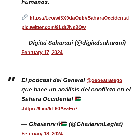
humanos.
https://t.co/wj3X9daOpb
#SaharaOccidental
pic.twitter.com/8LdtJNs2Qw
— Digital Saharaui (@digitalsaharaui)
February 17, 2024
El podcast del General
@geoestratego
que hace un análisis del conflicto en el
Sahara Occidental
.
https://t.co/5P60AwiFo7
— Ghailanni✫
(@GhailanniLeglat)
February 18, 2024