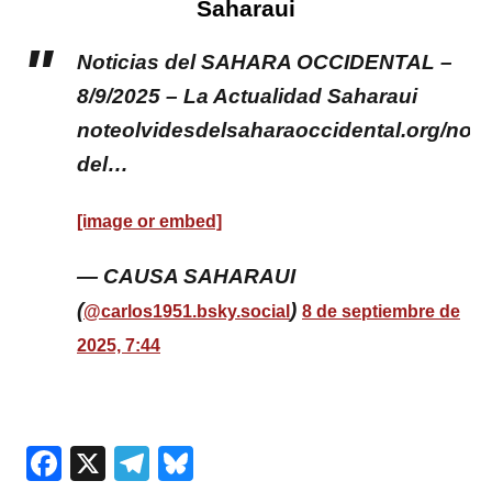
Saharaui
Noticias del SAHARA OCCIDENTAL –
8/9/2025 – La Actualidad Saharaui
noteolvidesdelsaharaoccidental.org/notic
del…
[image or embed]
— CAUSA SAHARAUI
(
)
@carlos1951.bsky.social
8 de septiembre de
2025, 7:44
Facebook
X
Telegram
Bluesky