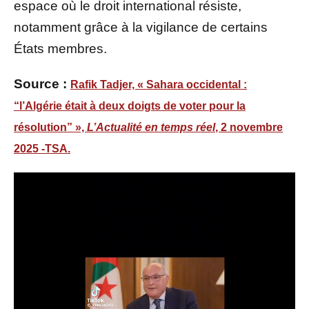
espace où le droit international résiste,
notamment grâce à la vigilance de certains
États membres.
Source :
Rafik Tadjer, « Sahara occidental :
“l’Algérie était à deux doigts de voter pour la
résolution” »,
L’Actualité en temps réel
, 2 novembre
2025 -TSA.