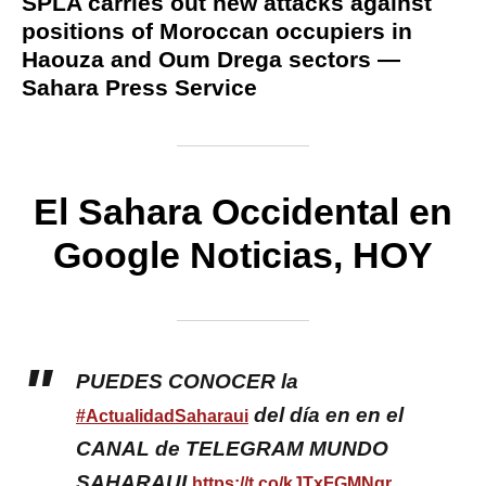
SPLA carries out new attacks against
positions of Moroccan occupiers in
Haouza and Oum Drega sectors —
Sahara Press Service
El Sahara Occidental en
Google Noticias, HOY
PUEDES CONOCER la
del día en en el
#ActualidadSaharaui
CANAL de TELEGRAM MUNDO
SAHARAUI
https://t.co/kJTxFGMNqr