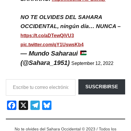
NO TE OLVIDES DEL SAHARA
OCCIDENTAL, ningún día… NUNCA –
https://t.co/aDTewQiVU3
pic.twitter.com/qY1UswsKb4
— Mundo Saharaui
(@Sahara_1951)
September 12, 2022
ESCRIBE
SUSCRIBIRSE
TU
CORREO
ELECTRÓNICO…
Facebook
X
Telegram
Bluesky
No te olvides del Sahara Occidental © 2023 / Todos los