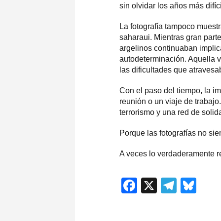
sin olvidar los años más difíc
La fotografía tampoco muest
saharaui. Mientras gran part
argelinos continuaban implic
autodeterminación. Aquella 
las dificultades que atravesa
Con el paso del tiempo, la i
reunión o un viaje de trabaj
terrorismo y una red de soli
Porque las fotografías no si
A veces lo verdaderamente r
Facebook
X
Teleg
Blu