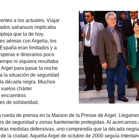
entes a los actuales. Viajar
ados saharauis implicaba
pleja que la de hoy.
s aéreas con Argelia, los
 España eran limitados y a
peras e itinerarios poco
iempo ni siquiera resultaba
Argel para pasar la noche
 a la situación de seguridad
as la década negra. Muchos
vuelos chárter
 encuentros
es de solidaridad.
rueda de prensa en la Maison de la Presse de Argel. Llegamos 
es de seguridad y zonas fuertemente protegidas. Al acercarnos a
y otras medidas defensivas, uno comprendía que la década negr
a de la ciudad. Aquella Argel de octubre de 2000 seguía intenta