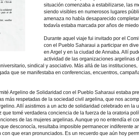
situación comenzaba a estabilizarse, las 
siendo visibles en numerosos lugares públic
amenaza no había desaparecido completame
todavía estaba marcada por años de miedo 
Durante aquel viaje fui invitado por el Com
con el Pueblo Saharaui a participar en div
en Argel y en la ciudad de Annaba. Allí pu
actividad de las organizaciones argelinas 
versitario, sindical y asociativo. Más allá de las instituciones,
gada que se manifestaba en conferencias, encuentros, campañas
ité Argelino de Solidaridad con el Pueblo Saharaui estaba pr
as más respetadas de la sociedad civil argelina, que nos acomp
gelino. Allí asistimos a un acto de solidaridad celebrado en la 
que tomé verdadera conciencia de la fuerza de la oratoria polít
enciones de las mujeres argelinas. Aunque yo no entendía el co
ue desconocía, resultaba imposible permanecer indiferente ante
ón con que eran pronunciados. Es un recuerdo que aún hoy per