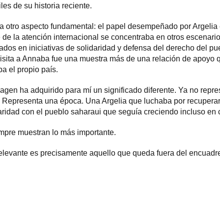
iles de su historia reciente.
ra otro aspecto fundamental: el papel desempeñado por Argelia
e de la atención internacional se concentraba en otros escenari
ados en iniciativas de solidaridad y defensa del derecho del pu
visita a Annaba fue una muestra más de una relación de apoyo 
ba el propio país.
magen ha adquirido para mí un significado diferente. Ya no rep
o. Representa una época. Una Argelia que luchaba por recuperar
daridad con el pueblo saharaui que seguía creciendo incluso en 
empre muestran lo más importante.
elevante es precisamente aquello que queda fuera del encuadr
ram
esky