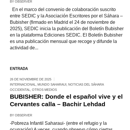
BY
OBSERVER
En el marco del convenio de colaboración suscrito
entre SEDIC y la Asociación Escritores por el Sáhara –
Bubisher (firmado en Madrid el 24 de noviembre de
2025), SEDIC inicia la publicación del Boletín Bubisher
en la plataforma Ediciones SEDIC. El Boletín Bubisher
es una publicación mensual que recoge y difunde la
actividad de...
ENTRADA
26 DE NOVIEMBRE DE 2025
INTERNACIONAL
,
MUNDO SAHARAUI
,
NOTICIAS DEL SÁHARA
OCCIDENTAL
,
OTROS MEDIOS
BUBISHER: Donde el español vive y el
Cervantes calla – Bachir Lehdad
BY
OBSERVER
-Pobreza Infantil Saharaui- (entre el refugio y la
ocupación) A veces, cuando observo cómo ciertas