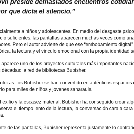
óvil preside demasiados encuentros cotidi
or que dicta el silencio.”
ialmente a niños y adolescentes. En medio del desgaste psicol
 ocio suficientes, las pantallas aparecen muchas veces como un
nores. Pero el autor advierte de que ese “embobamiento digital”
órica, la lectura y el vínculo emocional con la propia identidad s
 aparece uno de los proyectos culturales más importantes nac
 décadas: la red de bibliotecas Bubisher.
tecas, los Bubisher se han convertido en auténticos espacios de
rio para miles de niños y jóvenes saharauis.
 exilio y la escasez material, Bubisher ha conseguido crear al
erva el tiempo lento de la lectura, la conversación cara a cara
a.
nte de las pantallas, Bubisher representa justamente lo contrari