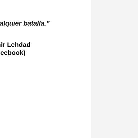
lquier batalla.”
hir Lehdad
acebook)