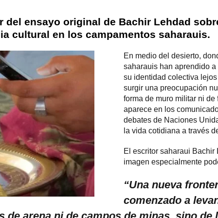
ir del ensayo original de Bachir Lehdad sobr
cia cultural en los campamentos saharauis.
En medio del desierto, don
saharauis han aprendido a re
su identidad colectiva lejos
surgir una preocupación nu
forma de muro militar ni de 
aparece en los comunicados
debates de Naciones Unida
la vida cotidiana a través d
El escritor saharaui Bachi
imagen especialmente pod
“Una nueva fronter
comenzado a levan
 de arena ni de campos de minas, sino de l