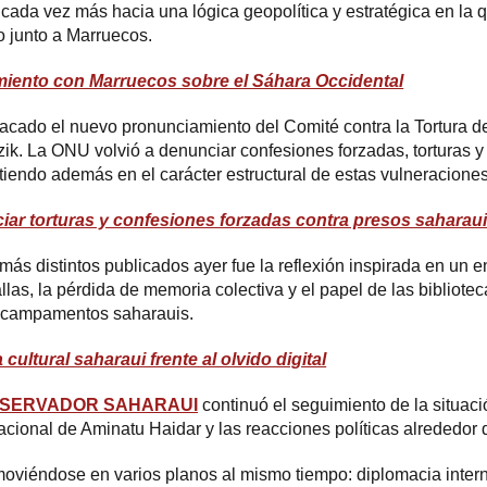
 cada vez más hacia una lógica geopolítica y estratégica en la
o junto a Marruecos.
amiento con Marruecos sobre el Sáhara Occidental
acado el nuevo pronunciamiento del Comité contra la Tortura d
ik. La ONU volvió a denunciar confesiones forzadas, torturas y 
tiendo además en el carácter estructural de estas vulneraciones
ar torturas y confesiones forzadas contra presos saharaui
 más distintos publicados ayer fue la reflexión inspirada en un
allas, la pérdida de memoria colectiva y el papel de las biblio
os campamentos saharauis.
 cultural saharaui frente al olvido digital
BSERVADOR SAHARAUI
continuó el seguimiento de la situaci
nacional de Aminatu Haidar y las reacciones políticas alrededor d
moviéndose en varios planos al mismo tiempo: diplomacia inte