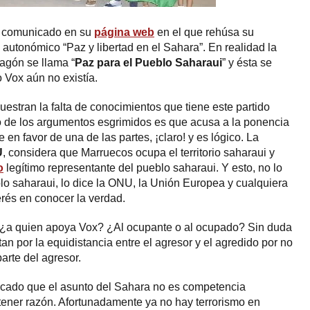
n comunicado en su
página web
en el que rehúsa su
o autonómico “Paz y libertad en el Sahara”. En realidad la
agón se llama “
Paz para el Pueblo Saharaui
” y ésta se
 Vox aún no existía.
stran la falta de conocimientos que tiene este partido
o de los argumentos esgrimidos es que acusa a la ponencia
en favor de una de las partes, ¡claro! y es lógico. La
U
, considera que Marruecos ocupa el territorio saharaui y
o
legítimo representante del pueblo saharaui. Y esto, no lo
o saharaui, lo dice la ONU, la Unión Europea y cualquiera
rés en conocer la verdad.
a: ¿a quien apoya Vox? ¿Al ocupante o al ocupado? Sin duda
an por la equidistancia entre el agresor y el agredido por no
arte del agresor.
cado que el asunto del Sahara no es competencia
ener razón. Afortunadamente ya no hay terrorismo en