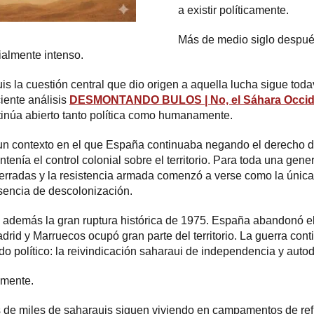
a existir políticamente.
Más de medio siglo después
ialmente intenso.
 la cuestión central que dio origen a aquella lucha sigue toda
iente análisis
DESMONTANDO BULOS | No, el Sáhara Occiden
ontinúa abierto tanto política como humanamente.
 un contexto en el que España continuaba negando el derecho 
enía el control colonial sobre el territorio. Para toda una gen
cerradas y la resistencia armada comenzó a verse como la única 
usencia de descolonización.
 además la gran ruptura histórica de 1975. España abandonó e
rid y Marruecos ocupó gran parte del territorio. La guerra cont
do político: la reivindicación saharaui de independencia y auto
lmente.
de miles de saharauis siguen viviendo en campamentos de ref