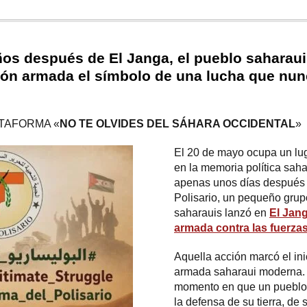
os después de El Janga, el pueblo saharaui
ión armada el símbolo de una lucha que nun
LATAFORMA «
NO TE OLVIDES DEL SÁHARA OCCIDENTAL
»
El 20 de mayo ocupa un lu
en la memoria política saha
apenas unos días después d
Polisario, un pequeño gru
saharauis lanzó en
El Jan
armada contra las fuerza
Aquella acción marcó el inic
armada saharaui moderna. 
momento en que un pueblo 
la defensa de su tierra, de