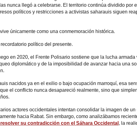
 nunca llegó a celebrarse. El territorio continúa dividido por e
resos políticos y restricciones a activistas saharauis siguen r
 vive únicamente como una conmemoración histórica.
ecordatorio político del presente.
fuego en 2020, el Frente Polisario sostiene que la lucha armada 
queo diplomático y de la imposibilidad de avanzar hacia una sol
n.
uis nacidos ya en el exilio o bajo ocupación marroquí, esa se
 que el conflicto nunca desapareció realmente, sino que simp
años.
arios actores occidentales intentan consolidar la imagen de un 
itivamente hacia Rabat. Sin embargo, como analizábamos recie
resolver su contradicción con el Sáhara Occidental
, la rea