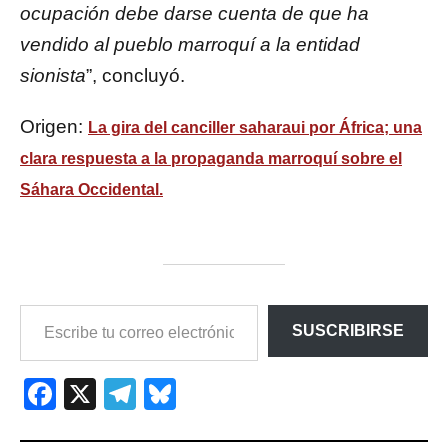
ocupación debe darse cuenta de que ha
vendido al pueblo marroquí a la entidad
sionista
”, concluyó.
Origen:
La gira del canciller saharaui por África; una
clara respuesta a la propaganda marroquí sobre el
Sáhara Occidental.
ESCRIBE
SUSCRIBIRSE
TU
CORREO
ELECTRÓNICO…
Facebook
X
Telegram
Bluesky