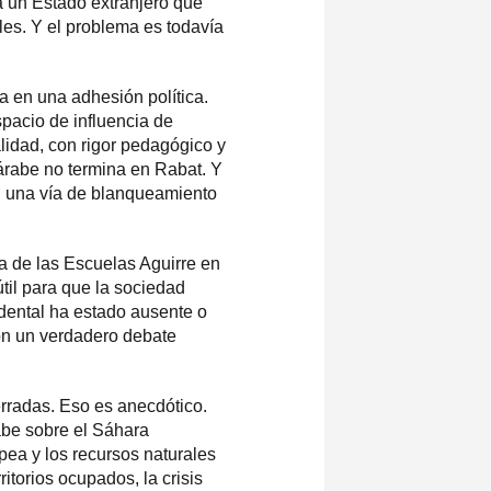
a un Estado extranjero que
les. Y el problema es todavía
ta en una adhesión política.
spacio de influencia de
lidad, con rigor pedagógico y
árabe no termina en Rabat. Y
en una vía de blanqueamiento
a de las Escuelas Aguirre en
til para que la sociedad
dental ha estado ausente o
on un verdadero debate
rradas. Eso es anecdótico.
abe sobre el Sáhara
pea y los recursos naturales
itorios ocupados, la crisis