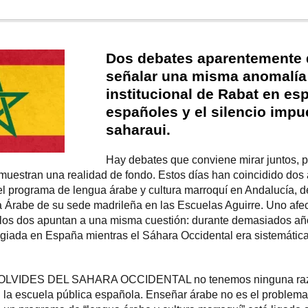
Dos debates aparentemente d
señalar una misma anomalía:
institucional de Rabat en es
españoles y el silencio impu
saharaui.
Hay debates que conviene mirar juntos,
muestran una realidad de fondo. Estos días han coincidido do
 del programa de lengua árabe y cultura marroquí en Andalucía, 
a Árabe de su sede madrileña en las Escuelas Aguirre. Uno afect
ro los dos apuntan a una misma cuestión: durante demasiados a
ilegiada en España mientras el Sáhara Occidental era sistemáti
E OLVIDES DEL SAHARA OCCIDENTAL no tenemos ninguna razó
n la escuela pública española. Enseñar árabe no es el problema