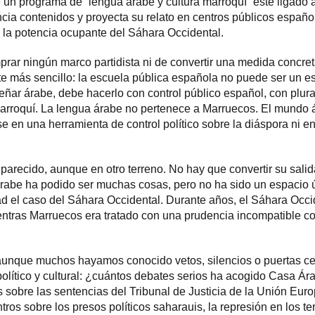
un programa de “lengua árabe y cultura marroquí” esté ligado 
ncia contenidos y proyecta su relato en centros públicos españo
la potencia ocupante del Sáhara Occidental.
mprar ningún marco partidista ni de convertir una medida concre
nte más sencillo: la escuela pública española no puede ser un e
ñar árabe, debe hacerlo con control público español, con plura
arroquí. La lengua árabe no pertenece a Marruecos. El mundo 
se en una herramienta de control político sobre la diáspora ni 
arecido, aunque en otro terreno. No hay que convertir su salid
Árabe ha podido ser muchas cosas, pero no ha sido un espacio ú
d el caso del Sáhara Occidental. Durante años, el Sáhara Occi
entras Marruecos era tratado con una prudencia incompatible c
 aunque muchos hayamos conocido vetos, silencios o puertas ce
político y cultural: ¿cuántos debates serios ha acogido Casa Ár
obre las sentencias del Tribunal de Justicia de la Unión Euro
s sobre los presos políticos saharauis, la represión en los terr