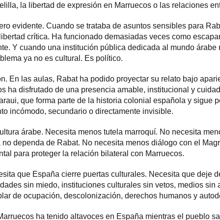
illa, la libertad de expresión en Marruecos o las relaciones en
ero evidente. Cuando se trataba de asuntos sensibles para Rab
libertad crítica. Ha funcionado demasiadas veces como escapa
nte. Y cuando una institución pública dedicada al mundo árabe 
blema ya no es cultural. Es político.
n. En las aulas, Rabat ha podido proyectar su relato bajo apari
os ha disfrutado de una presencia amable, institucional y cuid
araui, que forma parte de la historia colonial española y sigue
to incómodo, secundario o directamente invisible.
ltura árabe. Necesita menos tutela marroquí. No necesita me
no dependa de Rabat. No necesita menos diálogo con el Magr
al para proteger la relación bilateral con Marruecos.
sita que España cierre puertas culturales. Necesita que deje de
dades sin miedo, instituciones culturales sin vetos, medios sin
lar de ocupación, descolonización, derechos humanos y autod
arruecos ha tenido altavoces en España mientras el pueblo s