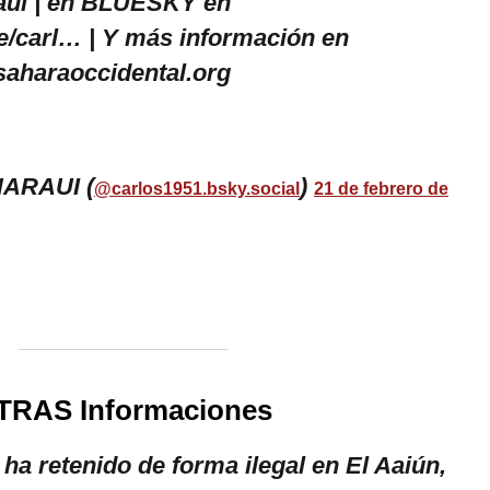
ui | en BLUESKY en
le/carl… | Y más información en
saharaoccidental.org
ARAUI (
)
@carlos1951.bsky.social
21 de febrero de
TRAS Informaciones
ha retenido de forma ilegal en El Aaiún,