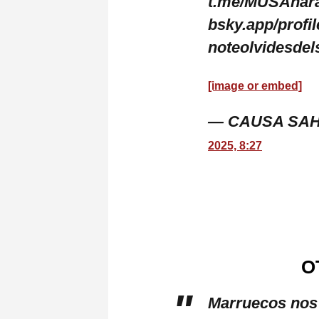
t.me/MUSAhara
bsky.app/profi
noteolvidesdel
[image or embed]
— CAUSA SAH
2025, 8:27
O
Marruecos nos 