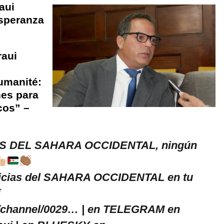
aui
esperanza
raui
umanité:
es para
cos” –
S DEL SAHARA OCCIDENTAL, ningún
icias del SAHARA OCCIDENTAL en tu
í
channel/0029… | en TELEGRAM en