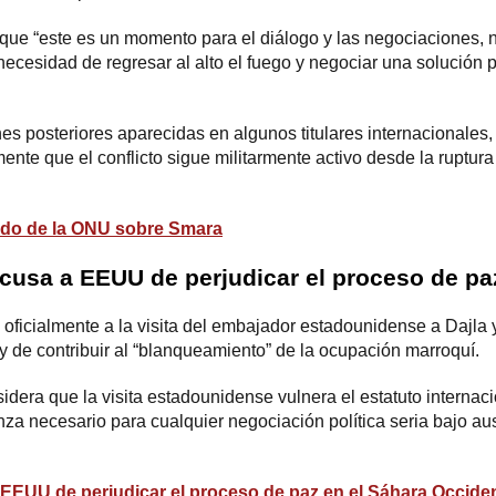
ue “este es un momento para el diálogo y las negociaciones, no 
ecesidad de regresar al alto el fuego y negociar una solución p
nes posteriores aparecidas en algunos titulares internacionales
ente que el conflicto sigue militarmente activo desde la ruptura
ado de la ONU sobre Smara
 acusa a EEUU de perjudicar el proceso de pa
oficialmente a la visita del embajador estadounidense a Dajla
y de contribuir al “blanqueamiento” de la ocupación marroquí.
era que la visita estadounidense vulnera el estatuto internacion
anza necesario para cualquier negociación política seria bajo a
a EEUU de perjudicar el proceso de paz en el Sáhara Occiden