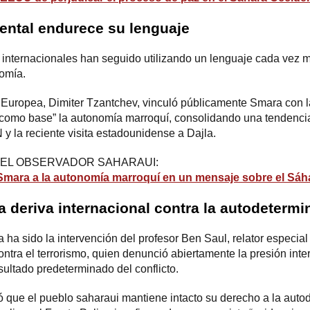
ental endurece su lenguaje
es internacionales han seguido utilizando un lenguaje cada vez 
omía.
 Europea, Dimiter Tzantchev, vinculó públicamente Smara con l
como base” la autonomía marroquí, consolidando una tendenci
 la reciente visita estadounidense a Dajla.
 EL OBSERVADOR SAHARAUI:
Smara a la autonomía marroquí en un mensaje sobre el Sáh
a deriva internacional contra la autodetermi
ía ha sido la intervención del profesor Ben Saul, relator espec
tra el terrorismo, quien denunció abiertamente la presión inte
ultado predeterminado del conflicto.
dió que el pueblo saharaui mantiene intacto su derecho a la aut