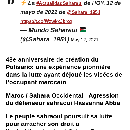
La
de HOY, 12 de
#ActualidadSaharaui
mayo de 2021 de
@Sahara_1951
https://t.co/WzwkxJkIxq
— Mundo Saharaui
(@Sahara_1951)
May 12, 2021
48e anniversaire de création du
Polisario: une expérience pionnière
dans la lutte ayant déjoué les visées de
l’occupant marocain
Maroc / Sahara Occidental : Agression
du défenseur sahraoui Hassanna Abba
Le peuple sahraoui poursuit sa lutte
pour arracher son droit à