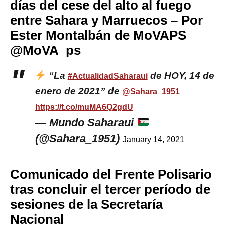
días del cese del alto al fuego
entre Sahara y Marruecos – Por
Ester Montalbán de MoVAPS
@MoVA_ps
“La
de HOY, 14 de
#ActualidadSaharaui
enero de 2021” de
@Sahara_1951
https://t.co/muMA6Q2gdU
— Mundo Saharaui
(@Sahara_1951)
January 14, 2021
Comunicado del Frente Polisario
tras concluir el tercer período de
sesiones de la Secretaría
Nacional