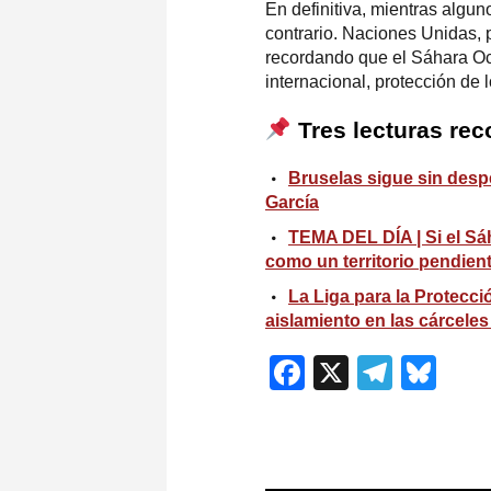
En definitiva, mientras algu
contrario. Naciones Unidas, 
recordando que el Sáhara Occ
internacional, protección de
Tres lecturas re
Bruselas sigue sin despe
García
TEMA DEL DÍA | Si el Sá
como un territorio pendien
La Liga para la Protecci
aislamiento en las cárcele
Facebook
X
Teleg
Blu