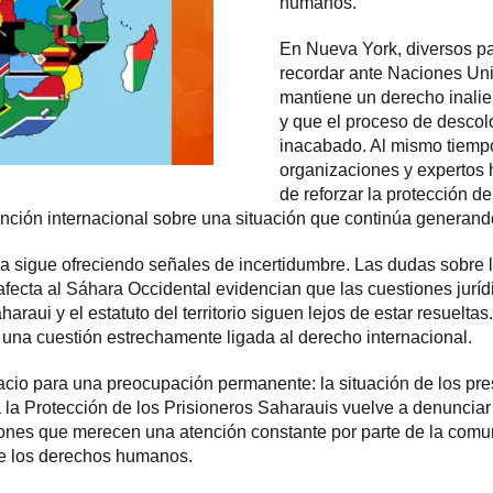
humanos.
En Nueva York, diversos pa
recordar ante Naciones Uni
mantiene un derecho inalie
y que el proceso de desco
inacabado. Al mismo tiempo
organizaciones y expertos 
de reforzar la protección 
atención internacional sobre una situación que continúa generan
 sigue ofreciendo señales de incertidumbre. Las dudas sobre la 
ecta al Sáhara Occidental evidencian que las cuestiones juríd
araui y el estatuto del territorio siguen lejos de estar resuelta
 una cuestión estrechamente ligada al derecho internacional.
cio para una preocupación permanente: la situación de los pres
a la Protección de los Prisioneros Saharauis vuelve a denunciar 
iones que merecen una atención constante por parte de la comun
e los derechos humanos.