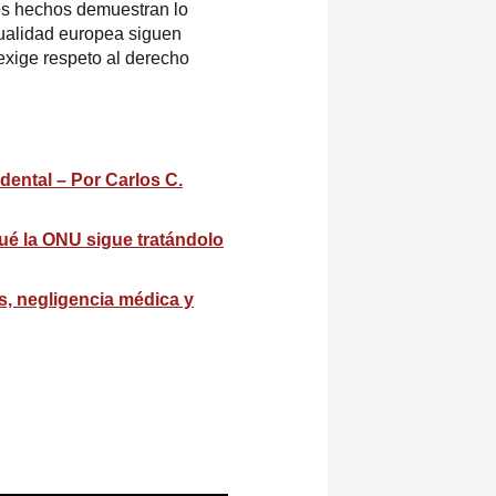
los hechos demuestran lo
tualidad europea siguen
exige respeto al derecho
dental – Por Carlos C.
ué la ONU sigue tratándolo
s, negligencia médica y