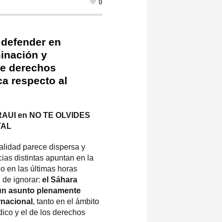
0
a defender en
minación y
de derechos
ca respecto al
UI en NO TE OLVIDES
TAL
alidad parece dispersa y
cias distintas apuntan en la
o en las últimas horas
l de ignorar:
el Sáhara
 un asunto plenamente
rnacional
, tanto en el ámbito
dico y el de los derechos