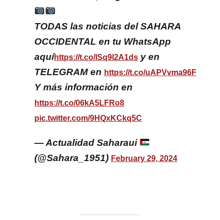
TODAS las noticias del SAHARA
OCCIDENTAL en tu WhatsApp
aquí
y en
https://t.co/lSq9l2A1ds
TELEGRAM en
https://t.co/uAPVvma96F
Y más información en
https://t.co/06kA5LFRo8
pic.twitter.com/9HQxKCkq5C
— Actualidad Saharaui
(@Sahara_1951)
February 29, 2024