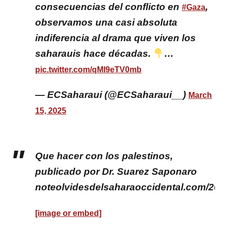
consecuencias del conflicto en
,
#Gaza
observamos una casi absoluta
indiferencia al drama que viven los
saharauis hace décadas.
…
pic.twitter.com/qMI9eTV0mb
— ECSaharaui (@ECSaharaui__)
March
15, 2025
Que hacer con los palestinos,
publicado por Dr. Suarez Saponaro
noteolvidesdelsaharaoccidental.com/20
[image or embed]