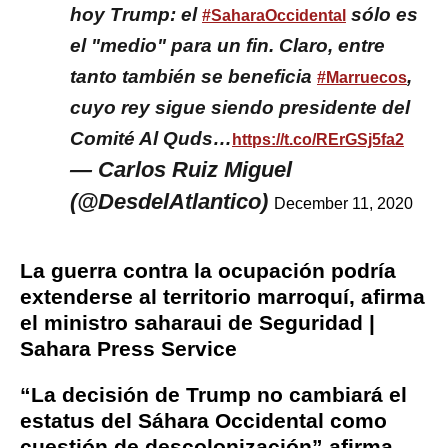
hoy Trump: el
sólo es
#SaharaOccidental
el "medio" para un fin. Claro, entre
tanto también se beneficia
,
#Marruecos
cuyo rey sigue siendo presidente del
Comité Al Quds…
https://t.co/RErGSj5fa2
— Carlos Ruiz Miguel
(@DesdelAtlantico)
December 11, 2020
La guerra contra la ocupación podría
extenderse al territorio marroquí, afirma
el ministro saharaui de Seguridad |
Sahara Press Service
“La decisión de Trump no cambiará el
estatus del Sáhara Occidental como
cuestión de descolonización” afirma