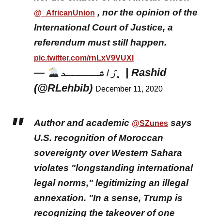
, nor the opinion of the
@_AfricanUnion
International Court of Justice, a
referendum must still happen.
pic.twitter.com/rnLxV9VUXI
—
﮼رَاشـــــد | Rashid
(@RLehbib)
December 11, 2020
Author and academic
says
@SZunes
U.S. recognition of Moroccan
sovereignty over Western Sahara
violates "longstanding international
legal norms," legitimizing an illegal
annexation. "In a sense, Trump is
recognizing the takeover of one