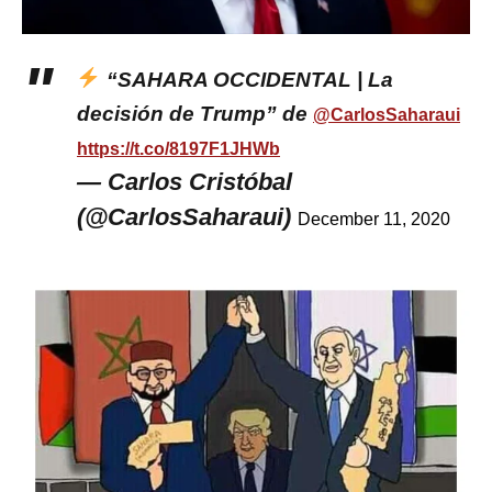
“SAHARA OCCIDENTAL | La
decisión de Trump” de
@CarlosSaharaui
https://t.co/8197F1JHWb
— Carlos Cristóbal
(@CarlosSaharaui)
December 11, 2020