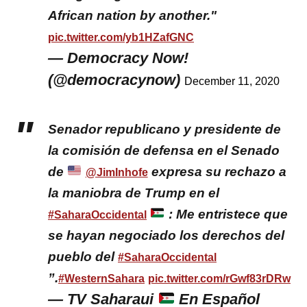
African nation by another."
pic.twitter.com/yb1HZafGNC
— Democracy Now!
(@democracynow)
December 11, 2020
Senador republicano y presidente de
la comisión de defensa en el Senado
de
expresa su rechazo a
@JimInhofe
la maniobra de Trump en el
: Me entristece que
#SaharaOccidental
se hayan negociado los derechos del
pueblo del
#SaharaOccidental
”.
#WesternSahara
pic.twitter.com/rGwf83rDRw
— TV Saharaui
En Español