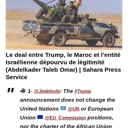
Le deal entre Trump, le Maroc et l’entité
Israélienne dépourvu de légitimité
(Abdelkader Taleb Omar) | Sahara Press
Service
1-
: The
@JimInhofe
#Trump
announcement does not change the
United Nations
or European
@UN
Union
positions,
@EU_Commission
nor the charter of the African Union