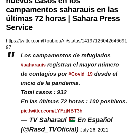
nuevos casos en los
campamentos saharauis en las
últimas 72 horas | Sahara Press
Service
https://twitter.com/RoubiouAli/status/14197126042646691
97
Los campamentos de refugiados
registran el mayor número
#saharauis
de contagios por
desde el
#Covid_19
inicio de la pandemia.
Total casos : 932
En las últimas 72 horas : 100 positivos.
pic.twitter.com/LYFzjNBT3h
— TV Saharaui
En Español
(@Rasd_TVOficial)
July 26, 2021